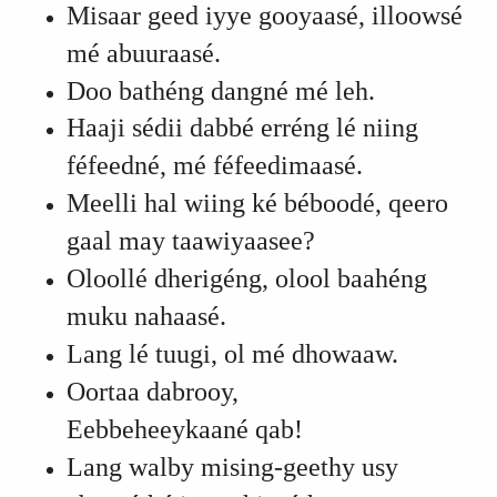
Misaar geed iyye gooyaasé, illoowsé
mé abuuraasé.
Doo bathéng dangné mé leh.
Haaji sédii dabbé erréng lé niing
féfeedné, mé féfeedimaasé
.
Meelli hal wiing ké béboodé, qeero
gaal may taawiyaasee?
Oloollé dherigéng, olool baahéng
muku nahaasé.
Lang lé tuugi, ol mé dhowaaw.
Oortaa dabrooy,
Eebbeheeykaané qab!
Lang walby mising-geethy usy