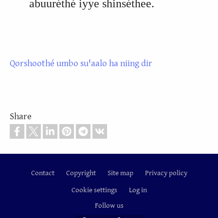
abuuréthé iyye shinséthee.
Qorshoothé umbo suꞌaalo ha niing dir
Share
Contact
Copyright
Site map
Privacy policy
Footer
Cookie settings
Log in
Follow us