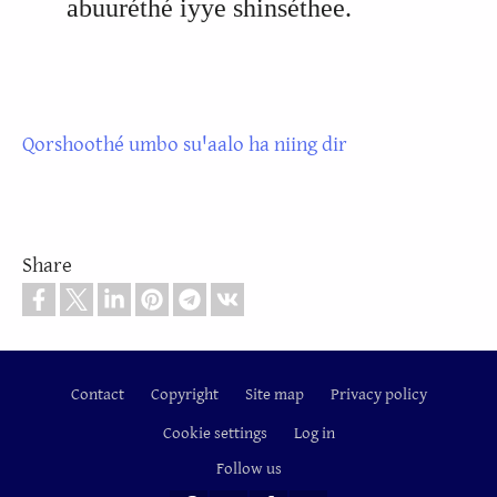
abuuréthé iyye shinséthee.
Qorshoothé umbo suꞌaalo ha niing dir
Share
Contact
Copyright
Site map
Privacy policy
Footer
Cookie settings
Log in
Follow us