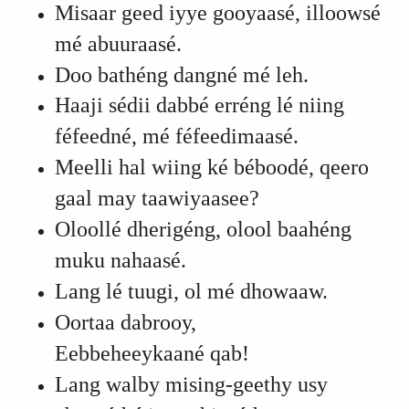
Misaar geed iyye gooyaasé, illoowsé
mé abuuraasé.
Doo bathéng dangné mé leh.
Haaji sédii dabbé erréng lé niing
féfeedné, mé féfeedimaasé
.
Meelli hal wiing ké béboodé, qeero
gaal may taawiyaasee?
Oloollé dherigéng, olool baahéng
muku nahaasé.
Lang lé tuugi, ol mé dhowaaw.
Oortaa dabrooy,
Eebbeheeykaané qab!
Lang walby mising-geethy usy